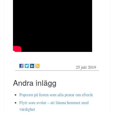
25 juli 2019
Andra inlägg
Popcorn på festen som alla pratar om efteråt
Flytt som avslut – att lämna hemmet med
värdighet