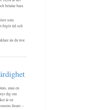
och betalar bara
törer som
 frigör tid och
klare än du tror.
ärdighet
plats, utan en
bryr dig om
lket är en
ousens läsare –