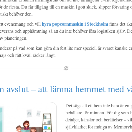
ör de flesta. Du får tillgång till en maskin i gott skick, slipper förvaring 
ktiskt behöver den.
hyra popcornmaskin i Stockholm
tt evenemang och vill
finns det ak
everans och upphämtning så att du inte behöver lösa logistiken själv. Det
 av planeringen.
derar på vad som kan göra din fest lite mer speciell är svaret kanske en
ajs och rätt kväll räcker långt.
m avslut – att lämna hemmet med v
Det sägs att ett hem inte bara är en 
behållare för minnen. För dig som 
detaljer, känslor och berättelser – vi
självklarhet för många av Memoryh