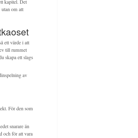
tt kapitel. Det
, utan om att
ttkaoset
 ett värde i att
rev till rummet
du skapa ett slags
dinspelning av
spekt. För den som
kedet snarare än
id och för att vara