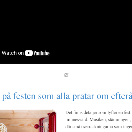
på festen som alla pratar om efterå
Det finns detaljer som lyfter en fest f
minnesvärd. Musiken, stämningen,
där små överraskningarna som ingen