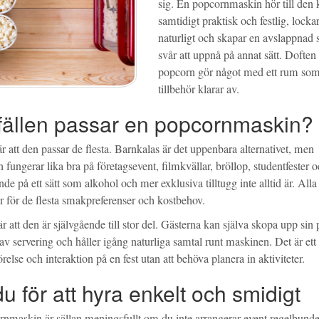
sig. En popcornmaskin hör till den 
samtidigt praktisk och festlig, lockar 
naturligt och skapar en avslappnad
svår att uppnå på annat sätt. Dofte
popcorn gör något med ett rum som
tillbehör klarar av.
llfällen passar en popcornmaskin?
är att den passar de flesta. Barnkalas är det uppenbara alternativet, men
ungerar lika bra på företagsevent, filmkvällar, bröllop, studentfester 
de på ett sätt som alkohol och mer exklusiva tilltugg inte alltid är. All
er för de flesta smakpreferenser och kostbehov.
r att den är självgående till stor del. Gästerna kan själva skopa upp sin p
v servering och håller igång naturliga samtal runt maskinen. Det är ett
örelse och interaktion på en fest utan att behöva planera in aktiviteter.
u för att hyra enkelt och smidigt
rnmaskin är sällan meningsfullt om du inte arrangerar event regelbunde