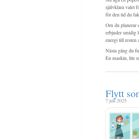
självklara valet f
för den tid du fa
Om du planerar e
erbjuder smidig l
energi till resten
Nästa gång du fun
En maskin, lite m
Flytt so
7 juli 2025