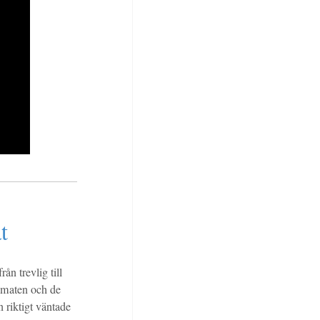
t
rån trevlig till
 maten och de
 riktigt väntade