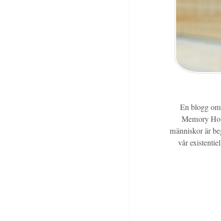
En blogg om m
Memory House
människor är beg
vår existentie