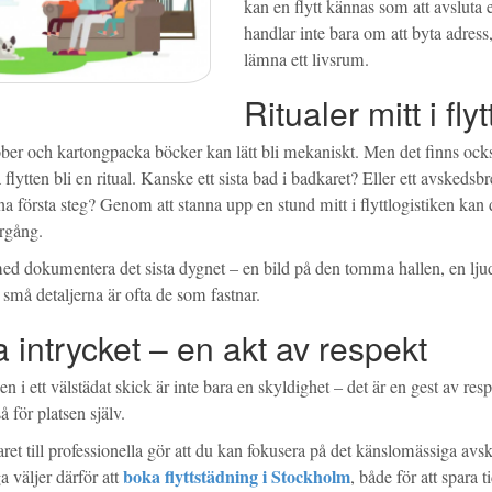
kan en flytt kännas som att avsluta e
handlar inte bara om att byta adress
lämna ett livsrum.
Ritualer mitt i fly
ber och kartongpacka böcker kan lätt bli mekaniskt. Men det finns också
 flytten bli en ritual. Kanske ett sista bad i badkaret? Eller ett avskedsb
na första steg? Genom att stanna upp en stund mitt i flyttlogistiken kan 
rgång.
med dokumentera det sista dygnet – en bild på den tomma hallen, en lju
 små detaljerna är ofta de som fastnar.
a intrycket – en akt av respekt
n i ett välstädat skick är inte bara en skyldighet – det är en gest av re
 för platsen själv.
aret till professionella gör att du kan fokusera på det känslomässiga avs
boka flyttstädning i Stockholm
 väljer därför att
, både för att spara t