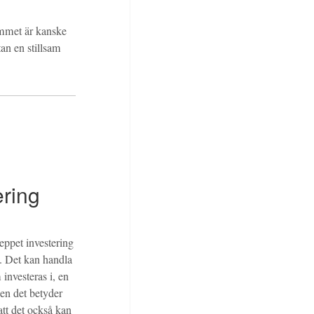
hemmet är kanske
tan en stillsam
ering
reppet investering
. Det kan handla
investeras i, en
Men det betyder
 att det också kan