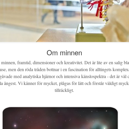
Om minnen
innen, framtid, dimensioner och kreativitet. Det är lite av en salig bl
, men den röda tråden bottnar i en fascination för alltingets komplexa
åvade med analytiska hjärnor och intensiva känslospektra - det är väl 
lla ångest. Vi känner för mycket, plågas för lätt och förstår väldigt myc
tillräckligt.