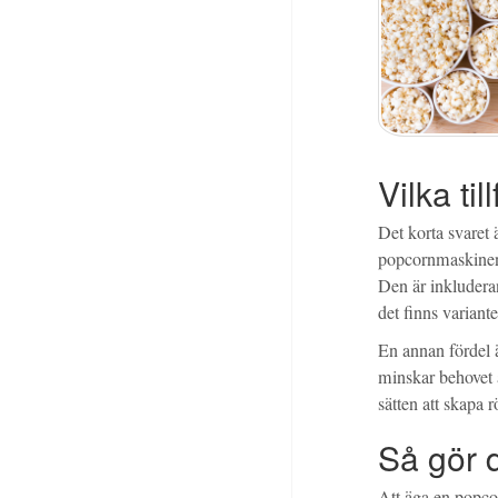
Vilka ti
Det korta svaret 
popcornmaskinen f
Den är inkluderan
det finns variant
En annan fördel ä
minskar behovet a
sätten att skapa r
Så gör d
Att äga en popco