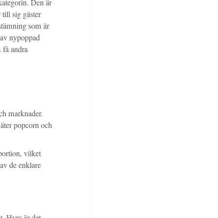
kategorin. Den är
till sig gäster
 stämning som är
n av nypoppad
 få andra
och marknader.
a äter popcorn och
ortion, vilket
 av de enklare
t. Hyra är det