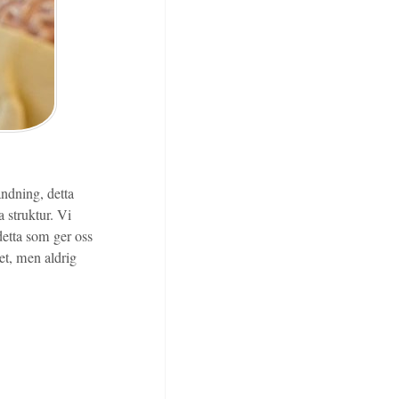
andning, detta
 struktur. Vi
detta som ger oss
ket, men aldrig