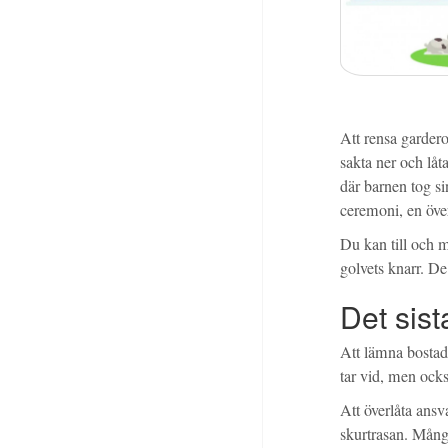
Att rensa gardero
sakta ner och låta
där barnen tog si
ceremoni, en öve
Du kan till och 
golvets knarr. De
Det sist
Att lämna bostade
tar vid, men också
Att överlåta ansv
skurtrasan. Många