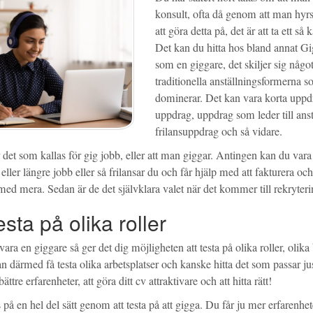
konsult, ofta då genom att man hyrs 
att göra detta på, det är att ta ett så 
Det kan du hitta hos bland annat Gi
som en giggare, det skiljer sig någo
traditionella anställningsformerna 
dominerar. Det kan vara korta uppd
uppdrag, uppdrag som leder till anst
frilansuppdrag och så vidare.
det som kallas för gig jobb, eller att man giggar. Antingen kan du vara
 eller längre jobb eller så frilansar du och får hjälp med att fakturera och
 med mera. Sedan är de det självklara valet när det kommer till rekryter
esta på olika roller
vara en giggare så ger det dig möjligheten att testa på olika roller, olik
n därmed få testa olika arbetsplatser och kanske hitta det som passar jus
 bättre erfarenheter, att göra ditt cv attraktivare och att hitta rätt!
på en hel del sätt genom att testa på att gigga. Du får ju mer erfarenhe