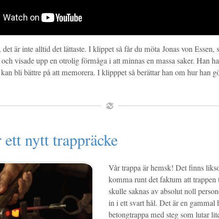
 det är inte alltid det lättaste. I klippet så får du möta Jonas von Essen
 och visade upp en otrolig förmåga i att minnas en massa saker. Han har
n bli bättre på att memorera. I klipppet så berättar han om hur han gö
 ett nytt trappräcke
Vår trappa är hemsk! Det finns likso
komma runt det faktum att trappen ti
skulle saknas av absolut noll perso
in i ett svart hål. Det är en gammal 
betongtrappa med steg som lutar lit