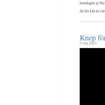
kunskaper ju fler 
Så det kan ju var
Knep för
2 maj 2022