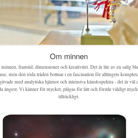
Om minnen
innen, framtid, dimensioner och kreativitet. Det är lite av en salig bl
, men den röda tråden bottnar i en fascination för alltingets komplexa
åvade med analytiska hjärnor och intensiva känslospektra - det är väl 
lla ångest. Vi känner för mycket, plågas för lätt och förstår väldigt myc
tillräckligt.