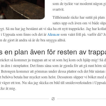
som de tyckte var modernt någon g
svartvit.
Tillhörande räcke har suttit på plats
sattes upp och även om vi både slip
ggt. Så nu har jag bestämt att vi ska ha ett nytt trappräcke. Jag har kolla
Aksa.se
 i Uppsala som finns och det är
som valet föll på. varför då? J
en de gjort åt andra så är de bra snygga alltså.
s en plan även för resten av trap
 räcket så kommer ju trappan att se ut som hej kom och hjälp mig! Så dä
 in den i stenplattor. Det finns såna som är gjorda för att gå runt hörn
. Betongen kommer att gömmas under dessa plattor och det blir nästan s
tt behöva betala hur mycket som helst. Dessutom slipper vi böket med at
 väger ett ton. Nu ska jag skicka en bild till smidesverkstaden i Uppsala
äcke åt mig.