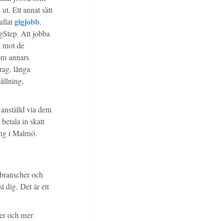
ut. Ett annat sätt
gigjobb
kallat
.
gStep. Att jobba
t mot de
som annars
rag, långa
ällning,
 anställd via dem
 betala in skatt
ing i Malmö.
a branscher och
t dig. Det är ett
ter och mer