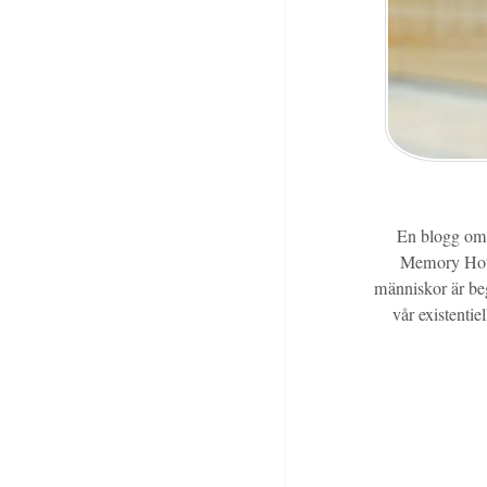
En blogg om m
Memory House
människor är beg
vår existentie