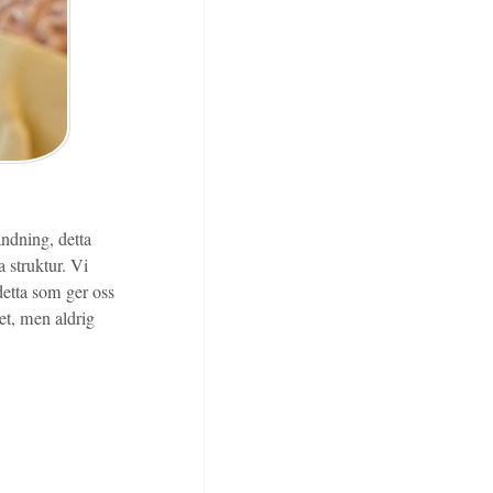
andning, detta
 struktur. Vi
detta som ger oss
ket, men aldrig