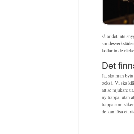
så är det inte sny
smidesverkstäder
kollar in de räck
Det finn
Ja, ska man byta
också. Vi ska klä
att se mjukare ut
ny trappa, utan a
trappa som säkert
de kan lösa ett r