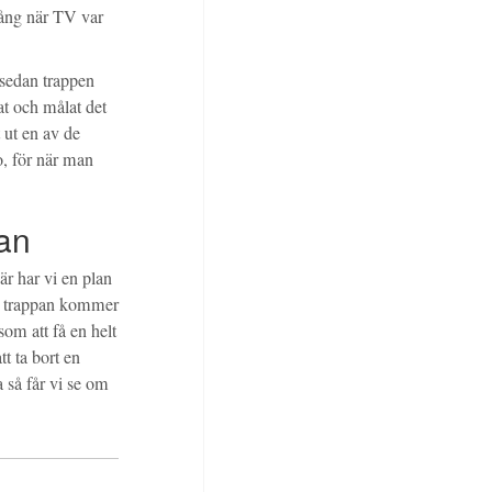
ång när TV var
 sedan trappen
at och målat det
t ut en av de
o, för när man
pan
r har vi en plan
 så trappan kommer
om att få en helt
t ta bort en
 så får vi se om