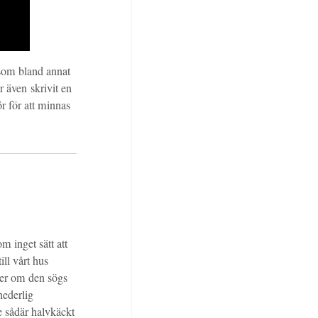
, som bland annat
 även skrivit en
r för att minnas
m inget sätt att
ll vårt hus
ner om den sögs
hederlig
e sådär halvkäckt