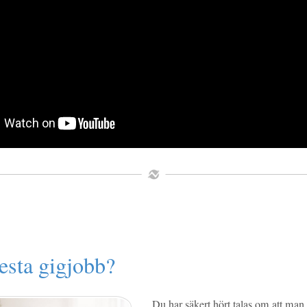
testa gigjobb?
Du har säkert hört talas om att ma